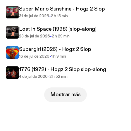
Past and future home of PodCATS, HEDGEPod,
and The StoneZone.
Super Mario Sunshine - Hogz 2 Slop
Patreon: www.patreon.com/tvskevin
-
31 de jul de 2026
2 h 15 min
Art by Jonah Steenbock
Lost In Space (1998) [slop-along]
-
23 de jul de 2026
2 h 29 min
Supergirl (2026) - Hogz 2 Slop
-
16 de jul de 2026
1 h 9 min
1776 (1972) - Hogz 2 Slop slop-along
-
4 de jul de 2026
2 h 52 min
Mostrar más