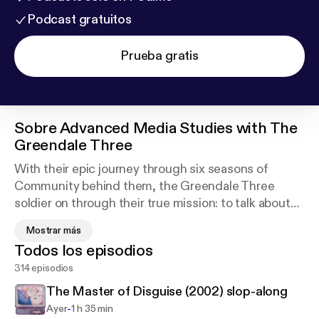
Podcast gratuitos
Prueba gratis
Sobre
Advanced Media Studies with The
Greendale Three
With their epic journey through six seasons of
Community behind them, the Greendale Three
soldier on through their true mission: to talk about
every piece of pop culture ever created. From the
Mostrar más
Witcher to The Hitchhiker's Guide to the Galaxy to
Todos los episodios
selections by you--the listeners--we're hacking
314 episodios
away at that mountain of #content week after
week.
The Master of Disguise (2002) slop-along
-
Ayer
1 h 35 min