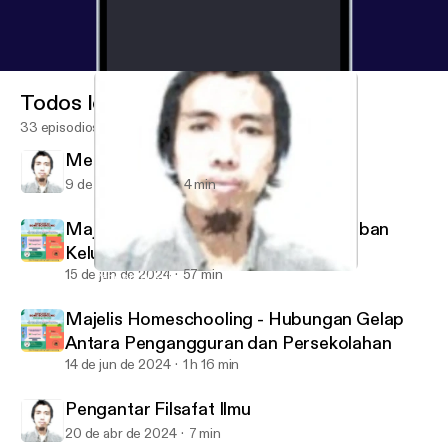
Todos los episodios
33 episodios
Mencari Ilmu VS Mencari Pekerjaan
9 de ago de 2024
4 min
Majelis Homeschooling - Visi Peradaban
Keluarga Nabi Ibrahim AS
15 de jun de 2024
57 min
Pengantar Kuliah Bank dan Lembaga Keuangan
Agama dan Peradaban
Majelis Homeschooling - Hubungan Gelap
Antara Pengangguran dan Persekolahan
14 de jun de 2024
1 h 16 min
Pengantar Filsafat Ilmu
20 de abr de 2024
7 min