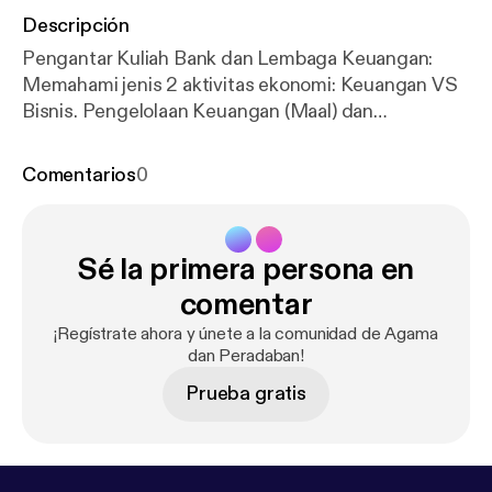
Descripción
Pengantar Kuliah Bank dan Lembaga Keuangan:
Memahami jenis 2 aktivitas ekonomi: Keuangan VS
Bisnis. Pengelolaan Keuangan (Maal) dan
Pengelolaan Bisnis (Tamwil) adalah 2 hal yang
berbeda secara pendekatan dan tujuan. Lembaga
Comentarios
0
Keuangan memiliki fungsi redistribusi dan
intermediasi.
Sé la primera persona en
comentar
¡Regístrate ahora y únete a la comunidad de Agama
dan Peradaban!
Prueba gratis