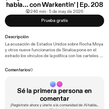
habla... con Warkentin’ | Ep. 208
😲
2
46 min · 5 de may de 2026
Prueba gratis
Descripción
La acusación de Estados Unidos sobre Rocha Moya
y otros nueve funcionarios de Sinaloa pone en el
estrado los vínculos de la política con los carteles. El
exfuncionario del INE Edmundo Jacobo cuenta
cómo los tentáculos de la delincuencia atraparon la
Comentarios
0
elección del Estado en 2021
Sé la primera persona en
comentar
¡Regístrate ahora y únete a la comunidad de Al habla...