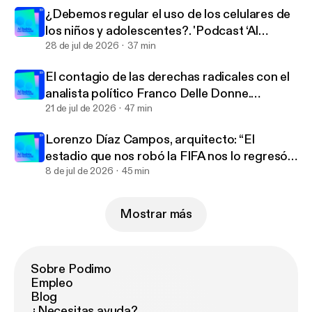
¿Debemos regular el uso de los celulares de
los niños y adolescentes?. 'Podcast ‘Al
habla... con Warkentin’ | Ep. 218
28 de jul de 2026
37 min
El contagio de las derechas radicales con el
analista político Franco Delle Donne.
'Podcast ‘Al habla... con Warkentin’ | Ep. 217
21 de jul de 2026
47 min
Lorenzo Díaz Campos, arquitecto: “El
estadio que nos robó la FIFA nos lo regresó
la calle” .'Podcast ‘Al habla... con Warkentin’ |
8 de jul de 2026
45 min
Ep. 216
Mostrar más
Sobre Podimo
Empleo
Blog
¿Necesitas ayuda?