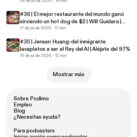
Aléjate del 97%
24 de jul de 2026
16 min
#36 | El mejor restaurante del mundo ganó
sirviendo un hot dog de $2 | Will Guidara |
Aléjate del 97%
17 de jul de 2026
17 min
#35 | Jensen Huang: del inmigrante
lavaplatos a ser el Rey del AI | Aléjate del 97%
10 de jul de 2026
13 min
Mostrar más
Sobre Podimo
Empleo
Blog
¿Necesitas ayuda?
Para podcasters
Iniciar sesión como podcaster