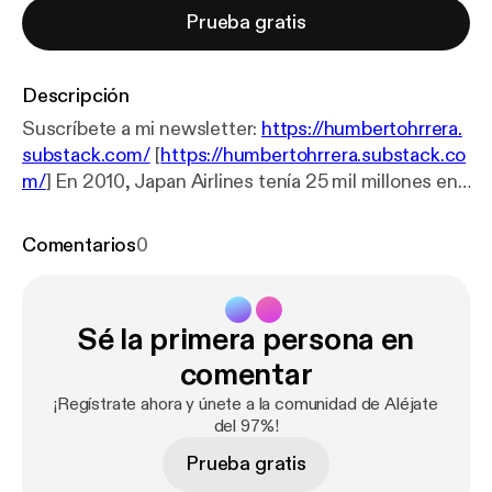
Prueba gratis
Descripción
Suscríbete a mi newsletter:
https://humbertohrrera.
substack.com/
[
https://humbertohrrera.substack.co
m/
] En 2010, Japan Airlines tenía 25 mil millones en
deuda. El gobierno llamó a un monje de 77 años sin
experiencia en aviación que además se negó a
Comentarios
0
cobrar. Dos años después era la aerolínea más
rentable del mundo. En este episodio te explico
exactamente qué hizo, en qué orden, y qué parte de
Sé la primera persona en
eso puedes implementar hoy en tu negocio.
comentar
¡Regístrate ahora y únete a la comunidad de Aléjate
del 97%!
Prueba gratis