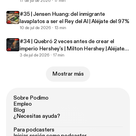
Aléjate del 97%
17 de jul de 2026
17 min
#35 | Jensen Huang: del inmigrante
lavaplatos a ser el Rey del AI | Aléjate del 97%
10 de jul de 2026
13 min
#34 | Quebró 2 veces antes de crear el
imperio Hershey's | Milton Hershey | Aléjate
del 97%
3 de jul de 2026
17 min
Mostrar más
Sobre Podimo
Empleo
Blog
¿Necesitas ayuda?
Para podcasters
Iniciar sesión como podcaster