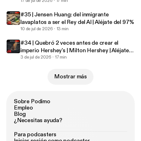
Aléjate del 97%
17 de jul de 2026
17 min
#35 | Jensen Huang: del inmigrante
lavaplatos a ser el Rey del AI | Aléjate del 97%
10 de jul de 2026
13 min
#34 | Quebró 2 veces antes de crear el
imperio Hershey's | Milton Hershey | Aléjate
del 97%
3 de jul de 2026
17 min
Mostrar más
Sobre Podimo
Empleo
Blog
¿Necesitas ayuda?
Para podcasters
Iniciar sesión como podcaster