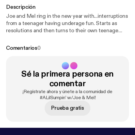
Descripción
Joe and Mel ring in the new year with...interruptions
from a teenager having underage fun. Starts as
resolutions and then turns to their own teenage
antics. Who is in control here?? --- Support this
podcast:
https://anchor.fm/sumpin/support
[
https://
Comentarios
0
anchor.fm/sumpin/support
]
Sé la primera persona en
comentar
¡Regístrate ahora y únete a la comunidad de
#ALilSumpin’ w/Joe & Mel!
Prueba gratis