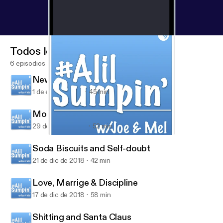
Todos los episodios
6 episodios
New Year and Underage Drinking
1 de ene de 2019
45 min
Mostly Pet Peeves
29 de dic de 2018
52 min
New Year and Underage Drinking
#ALilSumpin’ w/Joe & Mel
Soda Biscuits and Self-doubt
21 de dic de 2018
42 min
Love, Marrige & Discipline
17 de dic de 2018
58 min
Shitting and Santa Claus