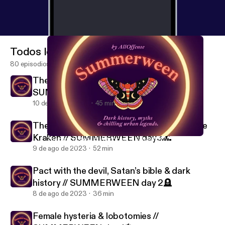
Todos los episodios
80 episodios
The dark history of Witchcraft //
SUMMERWEEN day 4🔮
10 de ago de 2023
45 min
The dark history of sirens, ghostships & the
Kraken // SUMMERWEEN day3🌊
The dark history of Witchcraft // SUMMERWEEN day 4🔮
All Offense.
9 de ago de 2023
52 min
Pact with the devil, Satan’s bible & dark
history // SUMMERWEEN day 2🪦
8 de ago de 2023
36 min
Female hysteria & lobotomies //