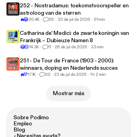
252 - Nostradamus: toekomstvoorspeller en
astroloog van de sterren
🔥
😂
20.4K
26
30 de jul de 2026
51 min
Catharina de' Medici: de zwarte koningin van
Frankrijk – Dubieuze Namen 8
😂
😢
14.3K
11
28 de jul de 2026
33 min
251 - De Tour de France (1903 - 2000):
winnaars, doping en Nederlands succes
🔥
💜
17.1K
30
23 de jul de 2026
1 h 2 min
Mostrar más
Sobre Podimo
Empleo
Blog
¿Necesitas ayuda?