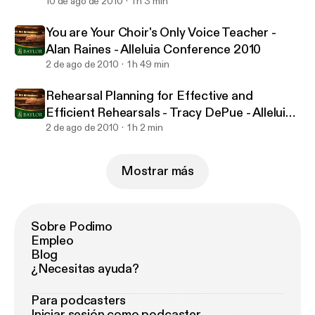
Alleluia Conference 2010
10 de ago de 2010
1 h 3 min
You are Your Choir's Only Voice Teacher -
Alan Raines - Alleluia Conference 2010
2 de ago de 2010
1 h 49 min
Rehearsal Planning for Effective and
Efficient Rehearsals - Tracy DePue - Alleluia
Conference 2010
2 de ago de 2010
1 h 2 min
Mostrar más
Sobre Podimo
Empleo
Blog
¿Necesitas ayuda?
Para podcasters
Iniciar sesión como podcaster