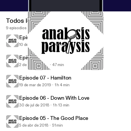
Todos los episodios
9 episodios
Episode 09 - Tenet
10 de may de 2021
46 min
Episode 08 - Knives Out
2 de jun de 2020
47 min
Episode 08 - Knives Out
Analysis Paralysis
Episode 07 - Hamilton
19 de mar de 2019
1 h 4 min
Episode 06 - Down With Love
30 de jul de 2018
1 h 13 min
Episode 05 - The Good Place
5 de abr de 2018
51 min