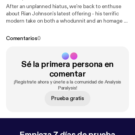
After an unplanned hiatus, we're back to enthuse
about Rian Johnson's latest offering - his terrific
modern take on both a whodunnit and an homage to
whodunnits: Knives Out. In this episode, we discuss
Thrombey family morality, the Perfect Immigrant
Comentarios
0
stereotype, and whether Daniel Craig's accent is
breathtakingly good or indefensibly bad (spoiler: it's
breathtakingly good).
Sé la primera persona en
comentar
¡Regístrate ahora y únete a la comunidad de Analysis
Paralysis!
Prueba gratis
Empieza 7 días de prueba