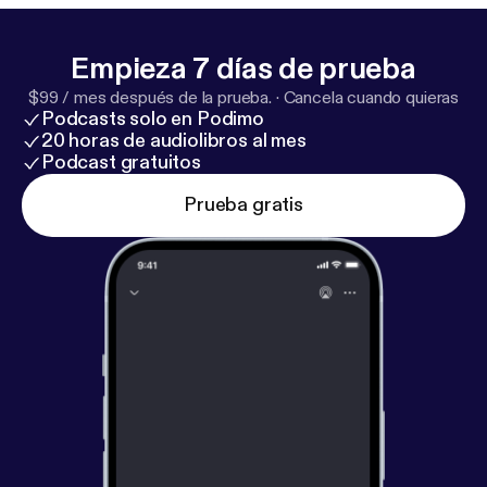
www.instagram.com/herzerl10
www.facebook.com/herzerl10
Empieza 7 días de prueba
www.twitter.com/herzerl10
$99 / mes después de la prueba.
·
Cancela cuando quieras
Podcasts solo en Podimo
20 horas de audiolibros al mes
Podcast gratuitos
Prueba gratis