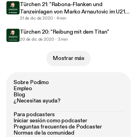
Türchen 21: "Rabona-Flanken und
Tanzeinlagen von Marko Arnautovic im U21-
Nationalteam"
21 de dic de 2020
4 min
Türchen 20: "Reibung mit dem Titan"
20 de dic de 2020
3 min
Mostrar más
Sobre Podimo
Empleo
Blog
¿Necesitas ayuda?
Para podcasters
Iniciar sesión como podcaster
Preguntas frecuentes de Podcaster
Normas de la comunidad