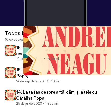
Todos los episodios
16 episodios
16. Muzică, tendințe și cum să devii un voice-
over de top [cu Andreea Dragnea]
16 de dic de 2020
1 h 34 min
15. Eu cu cine votez? (w/ Eduard Nicolae
Popa)
16. Muzică, tendințe și cum să devii un voice-over de top [cu A
Andrei Neagu Show
14 de sep de 2020
1 h 10 min
14. La taifas despre artă, cărți și altele cu
Cătălina Popa
25 de jul de 2020
1 h 22 min