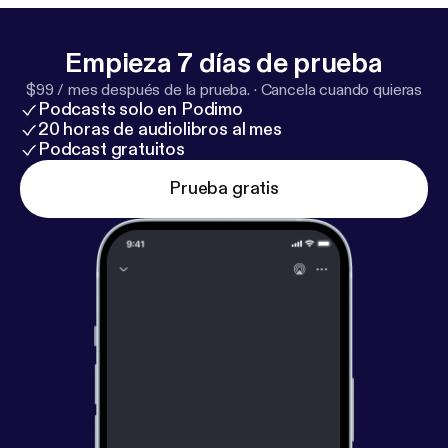
www.facebook.com/andreineagumusic
]
https://ww
w.andreineagu.bandcamp.com
[
https://www.andrei
Empieza 7 días de prueba
neagu.bandcamp.com/
]
https://www.instagram.co
$99 / mes después de la prueba.
·
Cancela cuando quieras
m/andreineagu
[
https://www.instagram.com/andrei
Podcasts solo en Podimo
neagu
]
https://www.andreineagu.com
[
https://www.
20 horas de audiolibros al mes
andreineagu.com/
]
Podcast gratuitos
Prueba gratis