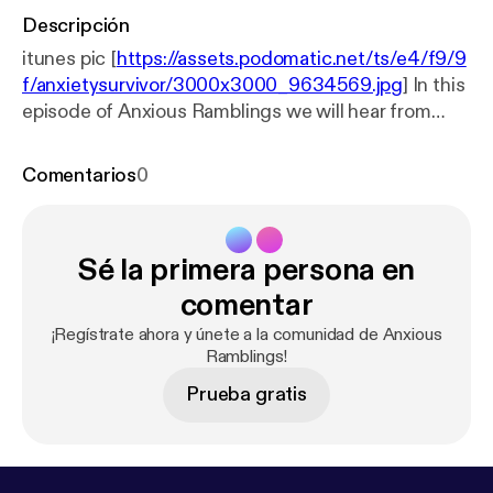
Descripción
itunes pic [
https://assets.podomatic.net/ts/e4/f9/9
f/anxietysurvivor/3000x3000_9634569.jpg
] In this
episode of Anxious Ramblings we will hear from
herbalist/acupuncturist Kit Garcia. Kit will explain
the benefits of using herbs,acupuncture, and
Comentarios
0
natural remedies. This expert will clear up many
misconceptions when it comes to taking
vitamins/minerals and many other "natural" remedies
Sé la primera persona en
to deal with mental illness such as anxiety and
depression. Kit will also advise us on dietary
comentar
changes that can aid in wellness. Finally Kit will give
¡Regístrate ahora y únete a la comunidad de Anxious
us some tips on how to find a acupuncturist in your
Ramblings!
area.
Prueba gratis