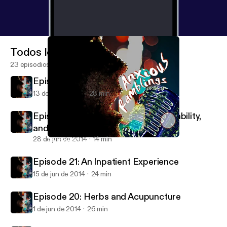
Todos los episodios
23 episodios
Episode 23: Dating While Anxious
13 de jul de 2014
28 min
Episode 22: Sexuality, Learning Disability,
and more.
28 de jun de 2014
14 min
Episode 20: Herbs and Acupuncture
Anxious Ramblings
Episode 21: An Inpatient Experience
15 de jun de 2014
24 min
Episode 20: Herbs and Acupuncture
1 de jun de 2014
26 min