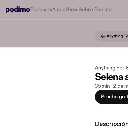
Podcasts
Audiolibros
Sobre Podimo
Anything Fo
Anything For 
Selena 
35 min · 2 de 
Prueba grat
Descripció