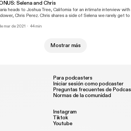
ONUS: Selena and Chris
ria heads to Joshua Tree, California for an intimate interview with
dower, Chris Perez. Chris shares a side of Selena we rarely get to
arns about how romantic love was one of the ways Selena charted
de mar de 2021
44 min
Mostrar más
Para podcasters
Iniciar sesión como podcaster
Preguntas frecuentes de Podcas
Normas de la comunidad
Instagram
Tiktok
Youtube