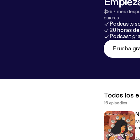
Empieza
$99 / mes despué
quieras
Podcasts so
20 horas de 
Podcast gra
Prueba gra
Todos los e
16 episodios
N
Ma
an
an
Ay