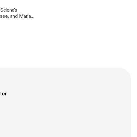
 Selena's
 see, and Maria
 her own path.
ter