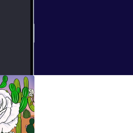
me on: the one
i-colonial
ho most