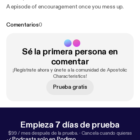
A episode of encouragement once you mess up.
Comentarios
0
Sé la primera persona en
comentar
¡Regístrate ahora y únete a la comunidad de Apostolic
Characteristics!
Prueba gratis
Empieza 7 días de prueba
$99 / mes después de la prueba.
·
Cancela cuando quieras
Podcasts solo en Podimo