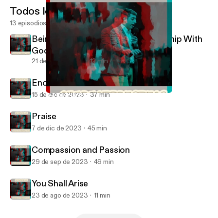
Todos los episodios
13 episodios
Being Serious About Your Relationship With
God
21 de abr de 2024
12 min
Encouragement
15 de dic de 2023
37 min
You Shall Arise
Apostolic Characteristics
Praise
7 de dic de 2023
45 min
Compassion and Passion
29 de sep de 2023
49 min
You Shall Arise
23 de ago de 2023
11 min