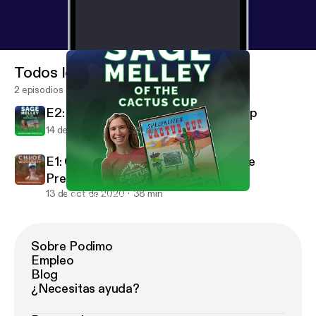
Todos los episodios
2 episodios
E2: Sage Melley - Of The Cactus Cup
14 de oct de 2020
29 min
E1: Chloe Woodruff - Olympian & The
Prescott Circle Trail Challenge
13 de oct de 2020
38 min
E2: Sage Melley - Of The Cactus Cup
Aravaipa Rides Podcast
Sobre Podimo
Empleo
Blog
¿Necesitas ayuda?