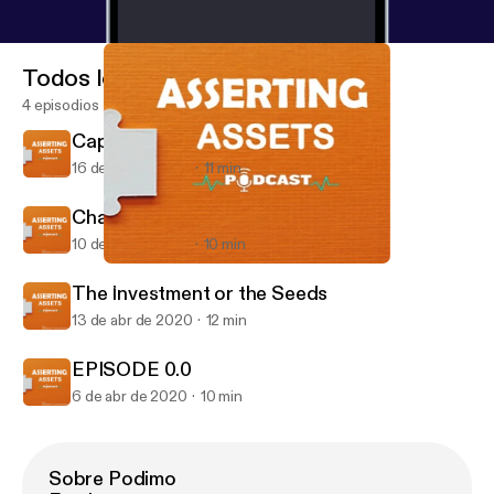
Todos los episodios
4 episodios
Capabilities and Capicity
16 de jun de 2020
11 min
Character, Reputation and Success.
10 de jun de 2020
10 min
Capabilities and Capicity
Asserting Assets
The Investment or the Seeds
13 de abr de 2020
12 min
EPISODE 0.0
6 de abr de 2020
10 min
Sobre Podimo