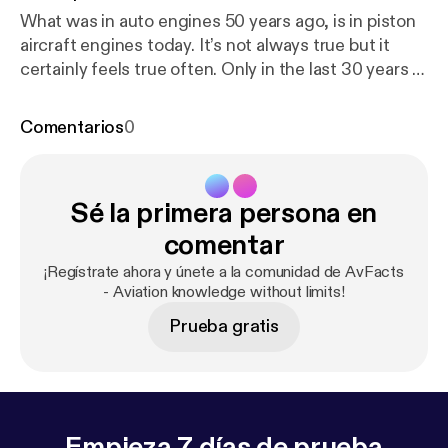
What was in auto engines 50 years ago, is in piston
aircraft engines today. It’s not always true but it
certainly feels true often. Only in the last 30 years or
so has carburetion been supplanted by fuel injection
in aircraft engines. In this episode I will introduce
Comentarios
0
you to the purpose of carburetors, what they do and
how they work, and talk about a few different types
of carburetors.
Sé la primera persona en
comentar
¡Regístrate ahora y únete a la comunidad de AvFacts
- Aviation knowledge without limits!
Prueba gratis
Empieza 7 días de prueba