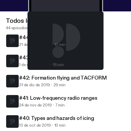
Todos los episodios
44 episodios
#44: Turbojets and turbofans
21 de abr de 2020
10 min
#43: Carburetors
1 de mar de 2020
18 min
#43: Carburetors
AvFacts - Aviation knowledge without limits
#42: Formation flying and TACFORM
31 de dic de 2019
29 min
#41: Low-frequency radio ranges
24 de nov de 2019
7 min
#40: Types and hazards of icing
13 de oct de 2019
10 min