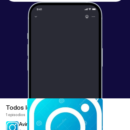
Todos los episodios
1 episodios
Aviral Voice Over (Trailer)