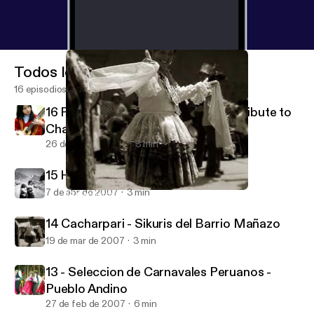
Todos los episodios
16 episodios
16 Pururruna - Luis Valdivia Pozo (Tribute to
Charango)
26 de ago de 2007
3 min
15 Huajcha Puquito - Kana J'allu
7 de abr de 2007
3 min
14 Cacharpari - Sikuris del Barrio Mañazo
Aymara's Music Poscast
14 Cacharpari - Sikuris del Barrio Mañazo
19 de mar de 2007
3 min
13 - Seleccion de Carnavales Peruanos -
Pueblo Andino
27 de feb de 2007
6 min