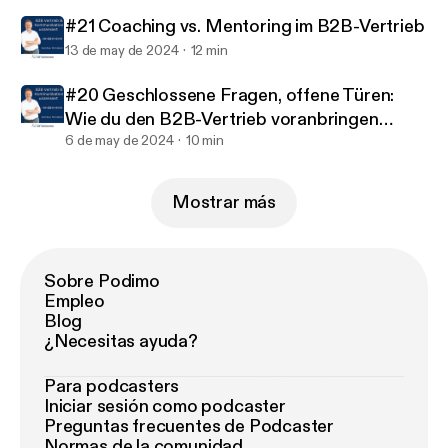
#21 Coaching vs. Mentoring im B2B-Vertrieb
13 de may de 2024
12 min
#20 Geschlossene Fragen, offene Türen:
Wie du den B2B-Vertrieb voranbringen
kannst
6 de may de 2024
10 min
Mostrar más
Sobre Podimo
Empleo
Blog
¿Necesitas ayuda?
Para podcasters
Iniciar sesión como podcaster
Preguntas frecuentes de Podcaster
Normas de la comunidad