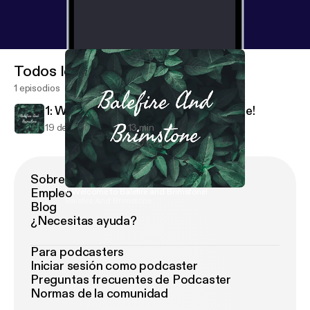
Todos los episodios
1 episodios
1: Welcome to Balefire and Brimstone!
19 de feb de 2021
13 min
Sobre Podimo
Empleo
1: Welcome to Balefire and Brimstone!
Balefire And Brimstone
Blog
¿Necesitas ayuda?
Para podcasters
Iniciar sesión como podcaster
Preguntas frecuentes de Podcaster
Normas de la comunidad