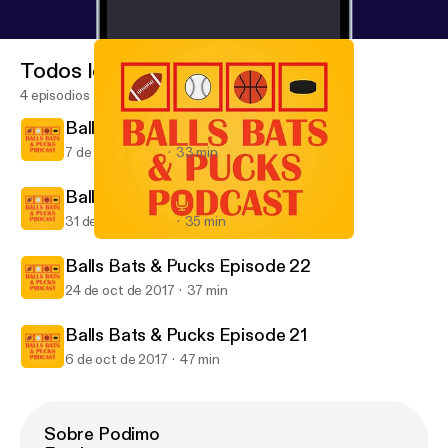
Todos los episodios
4 episodios
Balls Bats & Pucks Episode 24
7 de dic de 2017
33 min
Balls Bats & Pucks Episode 23
31 de oct de 2017
35 min
Balls Bats & Pucks Episode 22
Balls Bats & Pucks Podcast
Balls Bats & Pucks Episode 22
24 de oct de 2017
37 min
Balls Bats & Pucks Episode 21
6 de oct de 2017
47 min
Sobre Podimo