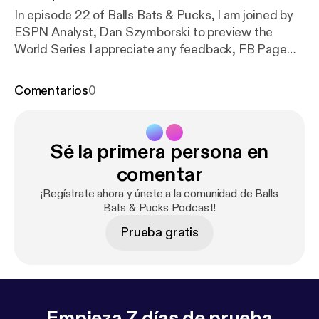
In episode 22 of Balls Bats & Pucks, I am joined by
ESPN Analyst, Dan Szymborski to preview the
World Series I appreciate any feedback, FB Page
‘Likes’ and iTunes ratings/reviews. Follow me on
Twitter : twitter.com/TalkSportSteven Follow us on
Comentarios
0
Twitter : twitter.com/BallsBatsPucks Like us on
Facebook :www.facebook.com/BallsBatsPucks
RSS Feed :
Sé la primera persona en
feeds.soundcloud.com/users/soundclo…
626/sounds.rss Find us on Soundcloud : @tesn-
comentar
236872734 Subscribe on iTunes :
¡Regístrate ahora y únete a la comunidad de Balls
itunes.apple.com/gb/podcast/balls…d1054187428?
Bats & Pucks Podcast!
mt=2
Prueba gratis
Empieza 7 días de prueba