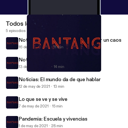
Todos los episodios
5 episodios
Noticias: Ante la posibilidad de tener un caos
16 de may de 2021
11 min
Noticias: Los cambios que vienen
13 de may de 2021
14 min
Noticias: Ante la posibilidad de tener un caos
Bantang
Noticias: El mundo da de que hablar
12 de may de 2021
13 min
Lo que se ve y se vive
7 de may de 2021
15 min
Pandemia: Escuela y vivencias
1 de may de 2021
28 min