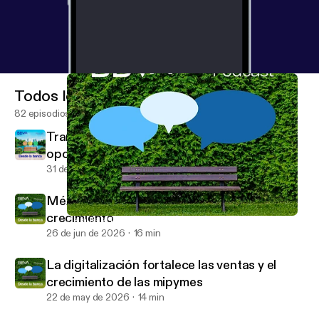
Todos los episodios
82 episodios
Transforma el riesgo crediticio en
oportunidades financieras
31 de jul de 2026
15 min
México, tierra fértil para empresas de alto
crecimiento
Del aula al trabajo y la empleabilidad como impacto social
BBVA Desde la banca
26 de jun de 2026
16 min
La digitalización fortalece las ventas y el
crecimiento de las mipymes
22 de may de 2026
14 min