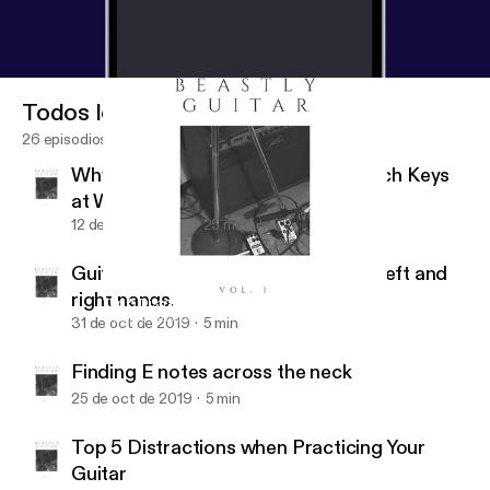
Todos los episodios
26 episodios
Why You Should Know How to Switch Keys
at Will
12 de nov de 2019
25 min
Guitar hand synchronization of the left and
right hands.
Top 5 Distractions when Practicing Your Guitar
Beastly Guitar
31 de oct de 2019
5 min
Finding E notes across the neck
25 de oct de 2019
5 min
Top 5 Distractions when Practicing Your
Guitar