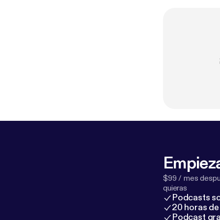
Empieza
$99 / mes despué
quieras
Podcasts so
20 horas de 
Podcast gra