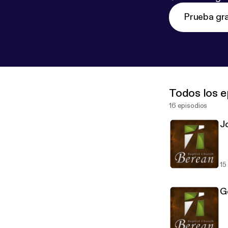
Prueba gra
Todos los e
16 episodios
J
15
G