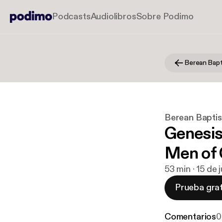
Podcasts
Audiolibros
Sobre Podimo
Berean Bapt
Berean Baptis
Genesis
Men of G
53 min · 15 de
Prueba grat
Comentarios
0