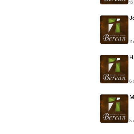
15
Jo
11
H
8 
M
8 