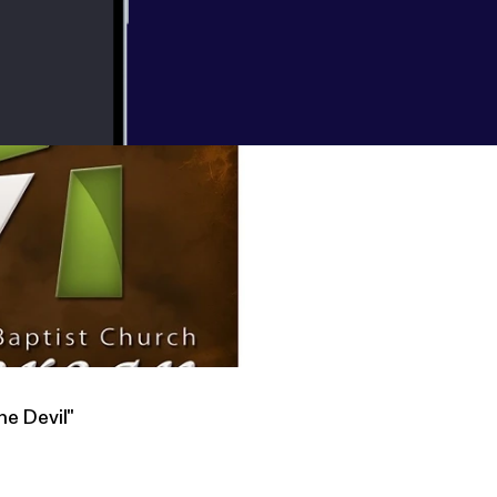
 Dad: Men of God, Children of the Devil"
he Devil"