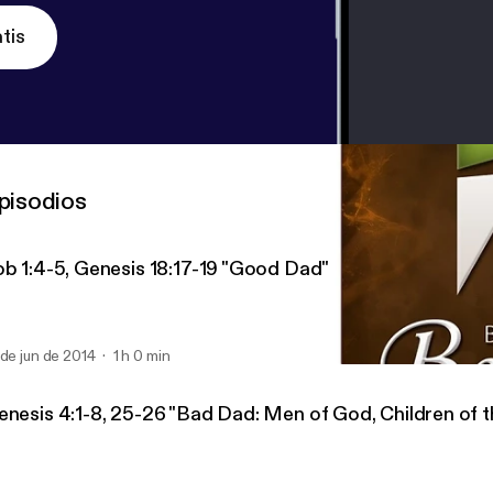
tis
pisodios
ob 1:4-5, Genesis 18:17-19 "Good Dad"
 de jun de 2014
1 h 0 min
Genesis 4:1-8, 25-26 "Bad
Berean Baptist Audio
enesis 4:1-8, 25-26 "Bad Dad: Men of God, Children of t