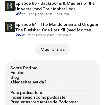
Episode 85 - Backrooms & Masters of the
Universe (med Christopher Leo)
🔥
💜
66
4 de jun de 2026
1 h 20 min
Episode 84 - The Mandolorian and Grogu &
The Punisher: One Last Kill (med Morten
💜
🔥
Urup)
48
21 de may de 2026
1 h 54 min
Mostrar más
Sobre Podimo
Empleo
Blog
¿Necesitas ayuda?
Para podcasters
Iniciar sesión como podcaster
Preguntas frecuentes de Podcaster