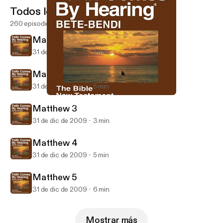
Todos los episodios
260 episodios
Matthew 1
31 de dic de 2009
5 min
Matthew 2
31 de dic de 2009
5 min
Matthew 4
Bete-Bendi Bible (Dramatized)
Matthew 3
31 de dic de 2009
3 min
Matthew 4
31 de dic de 2009
5 min
Matthew 5
31 de dic de 2009
6 min
Mostrar más