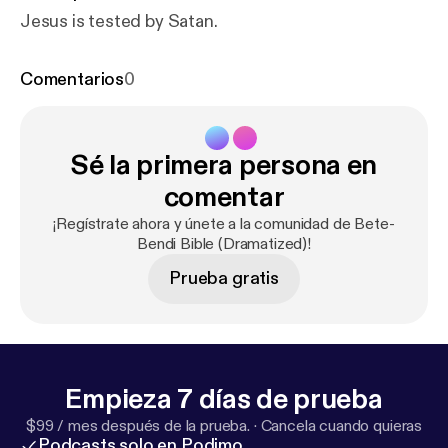
Jesus is tested by Satan.
Comentarios
0
Sé la primera persona en
comentar
¡Regístrate ahora y únete a la comunidad de Bete-
Bendi Bible (Dramatized)!
Prueba gratis
Empieza 7 días de prueba
$99 / mes después de la prueba.
·
Cancela cuando quieras
Podcasts solo en Podimo