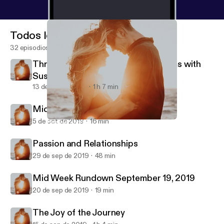
Todos los episodios
32 episodios
Threesomes, Intercourse, & Orgasms with
Susan Bratton
13 de oct de 2019
1 h 7 min
Midweek Rundown Oct 4, 2019
5 de oct de 2019
16 min
Passion and Relationships
Better Dating and Relationships
Passion and Relationships
29 de sep de 2019
48 min
Mid Week Rundown September 19, 2019
20 de sep de 2019
19 min
The Joy of the Journey