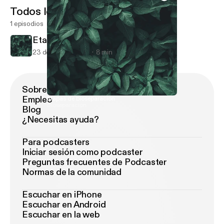
Todos los episodios
1 episodios
Etapas de bioseparacion
23 de oct de 2020
8 min
Sobre Podimo
Empleo
Etapas de bioseparacion
Bioseparacion
Blog
¿Necesitas ayuda?
Para podcasters
Iniciar sesión como podcaster
Preguntas frecuentes de Podcaster
Normas de la comunidad
Escuchar en iPhone
Escuchar en Android
Escuchar en la web