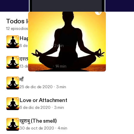
Todos los episodios
12 episodios
Happy Women's day
8 de mar de 2021
2 min
दस्तक
13 de feb de 2021
14 min
खुशबु (The smell)
Bohot kuch🎧
माँ
25 de dic de 2020
3 min
Love or Attachment
6 de dic de 2020
3 min
खुशबु (The smell)
30 de oct de 2020
4 min