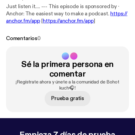
Just listen it.... --- This episode is sponsored by ·
Anchor: The easiest way to make a podcast.
https://
anchor.fm/app
[
https://anchor.fm/app
]
Comentarios
0
Sé la primera persona en
comentar
¡Regístrate ahora y únete a la comunidad de Bohot
kuch🎧!
Prueba gratis
Empieza 7 días de prueba