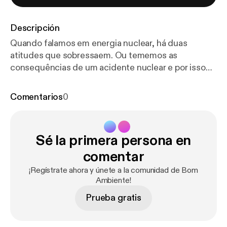
Descripción
Quando falamos em energia nuclear, há duas
atitudes que sobressaem. Ou tememos as
consequências de um acidente nuclear e por isso
preferimos não utilizar esta fonte de energia, ou
acreditamos que a energia nuclear deve ser a opção
Comentarios
0
prioritária para atingirmos a neutralidade carbónica.
Com o geólogo Pedro Barreto e o investigador
Bruno Gonçalves, presidente do Instituto de
Sé la primera persona en
Plasmas e Fusão Nuclear do Instituto Superior
Técnico, tentamos reconciliar estas duas posições.
comentar
Apresentação: André Nóbrega Música: António
¡Regístrate ahora y únete a la comunidad de Bom
Mota Associação Portuguesa de Geólogos:
Ambiente!
Facebook - facebook.com/apgeologos Linkedin -
Prueba gratis
linkedin.com/in/apgeologos/ Twitter -
twitter.com/APGeologos Website - apgeologos.pt |
apgeologos.wordpress.com