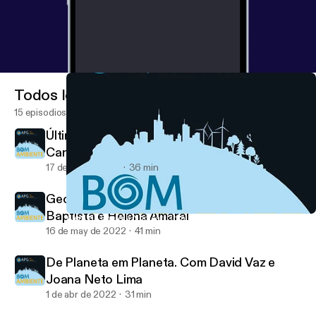
Todos los episodios
15 episodios
Último episódio: Água à Vista. Com Rosário
Carvalho e Ana Sofia Reboleira
17 de jun de 2022
36 min
Geologia é o Melhor Remédio. Com João
Baptista e Helena Amaral
Além da Energia Nuclear. Com Pedro Barreto e Bruno Gonçalves
Bom Ambiente
16 de may de 2022
41 min
De Planeta em Planeta. Com David Vaz e
Joana Neto Lima
1 de abr de 2022
31 min