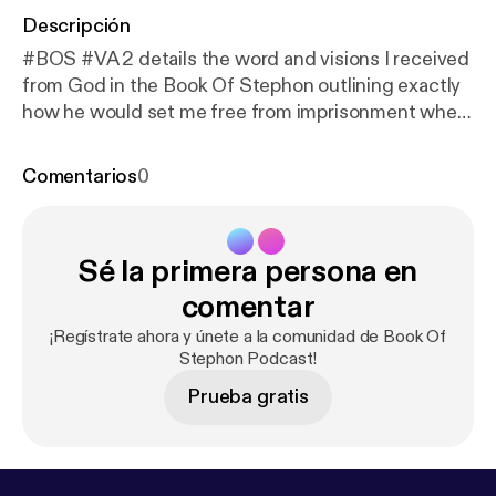
Descripción
#BOS #VA 2 details the word and visions I received
from God in the Book Of Stephon outlining exactly
how he would set me free from imprisonment when
American authorities unjustly imprisoned me under
false charges of Muslim terrorism. Through my next
Comentarios
0
door neighbor Freeman Bosley Jr., God will make
me a #FREEMAN. God will deliver me from the
diabolical plots of my enemies America. Hallelujah all
Sé la primera persona en
around the world!! "Love your neighbor"-Mark 12:31
Book Of Stephon Scriptures Analyzed: "I Will Not
comentar
Leave You Shut Up Too Long" "Josh Kotelnicki"
¡Regístrate ahora y únete a la comunidad de Book Of
Stephon Podcast!
Prueba gratis