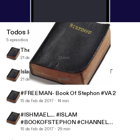
Todos los episodios
5 episodios
The Killing Fields War Profiteering
21 de nov de 2017
31 min
Islam Vs The World... #AUDIOBLAST
21 de nov de 2017
19 min
#FREEMAN- Book Of Stephon #VA 2
Book Of Stephon Podcast
#FREEMAN- Book Of Stephon #VA 2
15 de feb de 2017
14 min
#ISHMAEL.... #ISLAM
#BOOKOFSTEPHON #CHANNEL
#REPOST
15 de feb de 2017
29 min