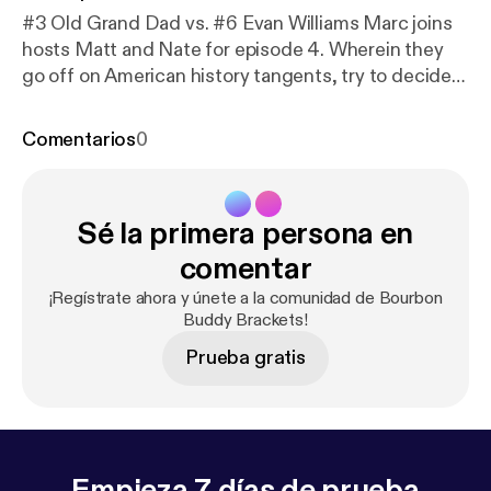
#3 Old Grand Dad vs. #6 Evan Williams Marc joins
hosts Matt and Nate for episode 4. Wherein they
go off on American history tangents, try to decide
between tasty bourbons--and Marc plays some
guitar for everyone.
Comentarios
0
Sé la primera persona en
comentar
¡Regístrate ahora y únete a la comunidad de Bourbon
Buddy Brackets!
Prueba gratis
Empieza 7 días de prueba