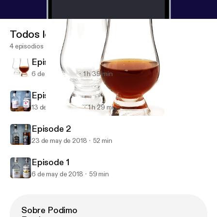
Todos los episodios
4 episodios
Episode 4
6 de jul de 2018
1 h 39 min
Episode 3
13 de jun de 2018
1 h 29 min
Episode 4
Bourbon Buddy Brackets
Episode 2
23 de may de 2018
52 min
Episode 1
6 de may de 2018
59 min
Sobre Podimo