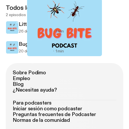
Todos los episodios
2 episodios
Little Cockroaches
26 de sep de 2020
1 min
Bug Bite - Ants in Pants
20 de sep de 2020
1 min
Bug Bite - Ants in Pants
Bug Bite
Sobre Podimo
Empleo
Blog
¿Necesitas ayuda?
Para podcasters
Iniciar sesión como podcaster
Preguntas frecuentes de Podcaster
Normas de la comunidad