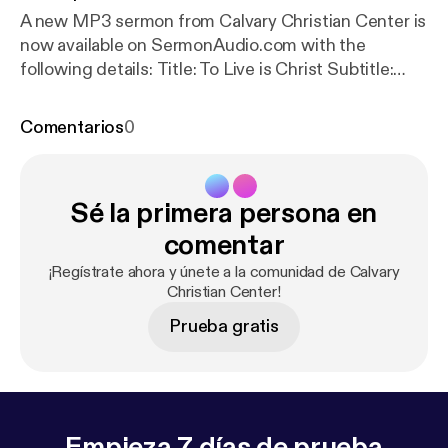
A new MP3 sermon from Calvary Christian Center is
now available on SermonAudio.com with the
following details: Title: To Live is Christ Subtitle:
Phillipians Speaker: Van Morris Broadcaster: Calvary
Christian Center Event: Sunday Service Date:
Comentarios
0
5/12/2019 Bible: Philippians 1:19-30 Length: 33 min.
Sé la primera persona en
comentar
¡Regístrate ahora y únete a la comunidad de Calvary
Christian Center!
Prueba gratis
Empieza 7 días de prueba