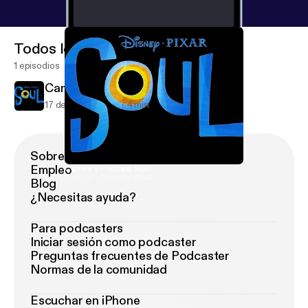
Todos los episodios
1 episodios
Camila´s Podcast Soul
17 de nov de 2021
4 min
Sobre Podimo
Empleo
Camila´s Podcast Soul
Camila´s Podcast Soul
Blog
¿Necesitas ayuda?
Para podcasters
Iniciar sesión como podcaster
Preguntas frecuentes de Podcaster
Normas de la comunidad
Escuchar en iPhone