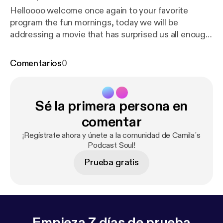
Helloooo welcome once again to your favorite
program the fun mornings, today we will be
addressing a movie that has surprised us all enough,
and it is soul, feel comfortable and do not forget to
share your opinions with us, that we will be sharing
Comentarios
0
them here.
Sé la primera persona en
comentar
¡Regístrate ahora y únete a la comunidad de Camila´s
Podcast Soul!
Prueba gratis
Empieza 7 días de prueba