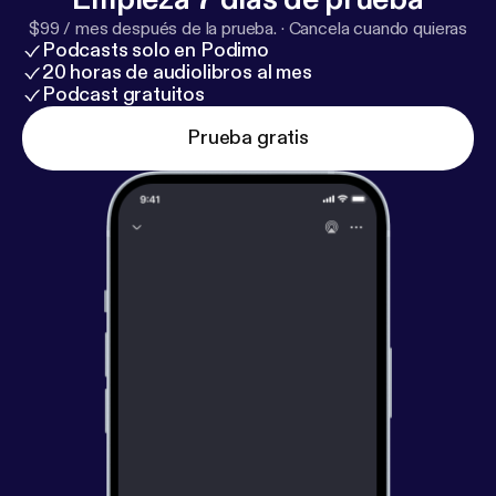
mt_homepage_panel
] @CampfireRadioTheater
$99 / mes después de la prueba.
·
Cancela cuando quieras
and Twitter
Podcasts solo en Podimo
[
https://twitter.com/CampfireRadio
] @CampfireRadio
20 horas de audiolibros al mes
[Twitt@CampfireRadio]
Podcast gratuitos
Prueba gratis