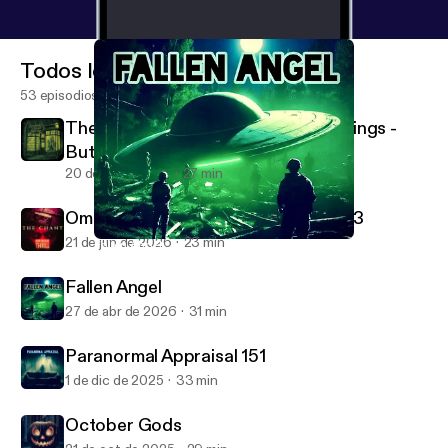
Todos los episodios
53 episodios
The Antiquarium of Sinister Happenings -
Buttons
20 de jul de 2026
27 min
Ominous Thrill - The Chant Part 1 of 3
21 de jun de 2026
23 min
Fallen Angel
Campfire Radio Theater
Fallen Angel
27 de abr de 2026
31 min
Paranormal Appraisal 151
1 de dic de 2025
33 min
October Gods