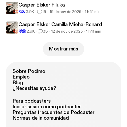
Casper Elsker Filuka
💜
🔥
3.9K
19
19 de nov de 2025
1 h 15 min
Casper Elsker Camilla Miehe-Renard
💜
😂
2.9K
38
12 de nov de 2025
1 h 11 min
Mostrar más
Sobre Podimo
Empleo
Blog
¿Necesitas ayuda?
Para podcasters
Iniciar sesión como podcaster
Preguntas frecuentes de Podcaster
Normas de la comunidad