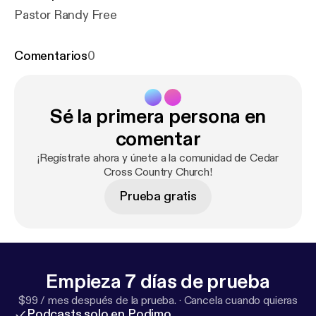
Pastor Randy Free
Comentarios
0
Sé la primera persona en
comentar
¡Regístrate ahora y únete a la comunidad de Cedar
Cross Country Church!
Prueba gratis
Empieza 7 días de prueba
$99 / mes después de la prueba.
·
Cancela cuando quieras
Podcasts solo en Podimo