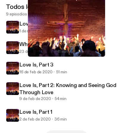
Todos los episodios
9 episodios
Love Is, Part 4
1 de mar de 2020
43 min
Why Baptism?
23 de feb de 2020
41 min
Love Is, Part 4
Cedar Cross Country Church
Love Is, Part 3
16 de feb de 2020
51 min
Love Is, Part 2: Knowing and Seeing God
Through Love
9 de feb de 2020
54 min
Love Is, Part 1
2 de feb de 2020
36 min