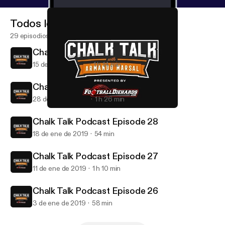
Todos los episodios
29 episodios
Chalk Talk Podcast Episode 30
15 de mar de 2019
1 h 14 min
Chalk Talk Podcast Episode 29
28 de feb de 2019
1 h 26 min
Chalk Talk Podcast Episode 29
Chalk Talk Podcast with Armando Marsal
Chalk Talk Podcast Episode 28
18 de ene de 2019
54 min
Chalk Talk Podcast Episode 27
11 de ene de 2019
1 h 10 min
Chalk Talk Podcast Episode 26
3 de ene de 2019
58 min