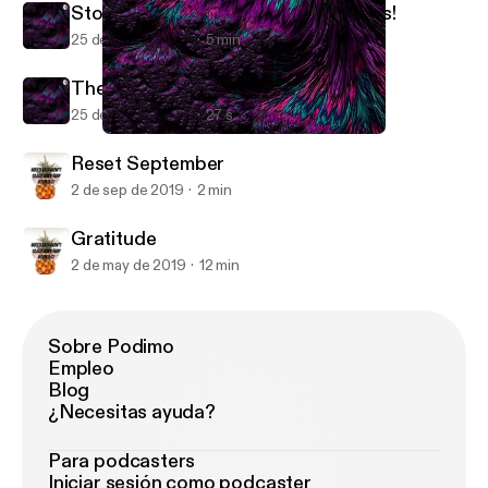
Stop Making New Year’s Resolutions!
25 de nov de 2019
5 min
The Melle Hartley Podcast (Trailer)
25 de nov de 2019
27 s
The Melle Hartley Podcast (Trailer)
Chamberlane's Chambers
Reset September
2 de sep de 2019
2 min
Gratitude
2 de may de 2019
12 min
Sobre Podimo
Empleo
Blog
¿Necesitas ayuda?
Para podcasters
Iniciar sesión como podcaster