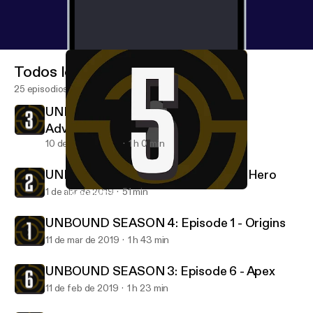
Todos los episodios
25 episodios
UNBOUND SEASON 4: Episode 3 -
Adversary
10 de abr de 2019
1 h 0 min
UNBOUND SEASON 4: Episode 2 - Hero
1 de abr de 2019
51 min
UNBOUND SEASON 3: Episode 5 - Struggle
Character Crusade Unbound
UNBOUND SEASON 4: Episode 1 - Origins
11 de mar de 2019
1 h 43 min
UNBOUND SEASON 3: Episode 6 - Apex
11 de feb de 2019
1 h 23 min