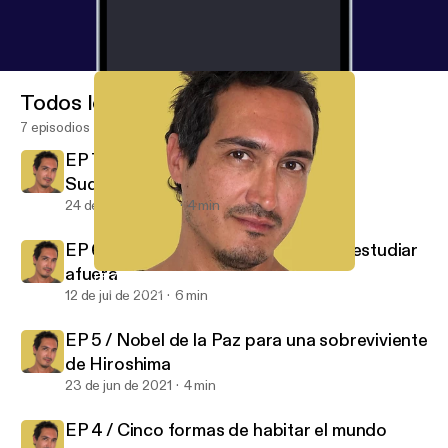
Todos los episodios
7 episodios
EP 7 / Buenos Aires, la preferida de
Sudamérica
24 de ago de 2021
4 min
EP 6 / Certificados de idiomas para estudiar
afuera
EP 7 / Buenos Aires, la preferida de Sudamérica
CHE Spanish
12 de jul de 2021
6 min
EP 5 / Nobel de la Paz para una sobreviviente
de Hiroshima
23 de jun de 2021
4 min
EP 4 / Cinco formas de habitar el mundo