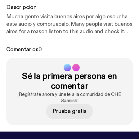
Descripción
Mucha gente visita buenos aires por algo escucha
este audio y compruebalo. Many people visit buenos
aires for a reason listen to this audio and check it
out. (Recuerda que puedes bajar la transcripción
desde mi pagina web: Translation sheet:
https://bit.l
Comentarios
0
y/33DpYAB
)
Sé la primera persona en
comentar
¡Regístrate ahora y únete a la comunidad de CHE
Spanish!
Prueba gratis