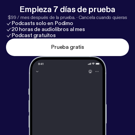
ps://www.blogger.com/blog/post/edit/779645934
Empieza 7 días de prueba
8496228878/2571514758186447450
].
$99 / mes después de la prueba.
·
Cancela cuando quieras
Podcasts solo en Podimo
20 horas de audiolibros al mes
Podcast gratuitos
Prueba gratis