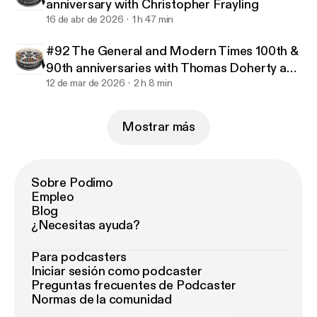
anniversary with Christopher Frayling
16 de abr de 2026
1 h 47 min
#92 The General and Modern Times 100th &
90th anniversaries with Thomas Doherty and
Jeffrey Vance
12 de mar de 2026
2 h 8 min
Mostrar más
Sobre Podimo
Empleo
Blog
¿Necesitas ayuda?
Para podcasters
Iniciar sesión como podcaster
Preguntas frecuentes de Podcaster
Normas de la comunidad