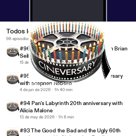
Todos los episodios
98 episodios
#96 Swing Time 90th anniversary with Brian
Seibert and George Stevens Jr.
15 de jul de 2026
1 h 25 min
#95 Strangers on a Train 75th anniversary
with Stephen Rebello
#91 Taxi Driver 50th anniversary with Eddie Muller
Cineversary
4 de jun de 2026
1 h 40 min
#94 Pan's Labyrinth 20th anniversary with
Alicia Malone
13 de may de 2026
1 h 8 min
#93 The Good the Bad and the Ugly 60th