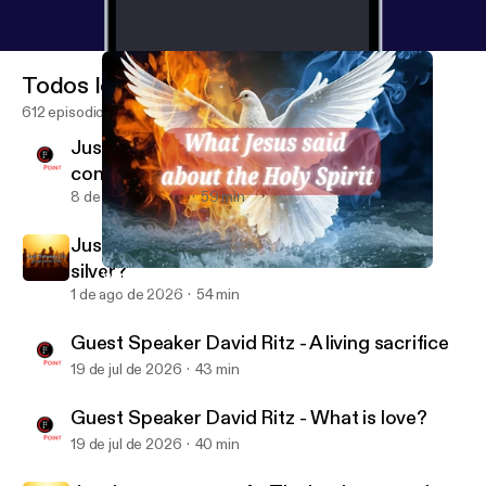
Todos los episodios
612 episodios
Just between us pt 6 - difficult
conversations
8 de ago de 2026
59 min
Just between us pt 5 - The rule: gold or
silver?
What Jesus said about the Holy Spirit pt 2 - our speaker
CityPoint Church Quebec
1 de ago de 2026
54 min
Guest Speaker David Ritz - A living sacrifice
19 de jul de 2026
43 min
Guest Speaker David Ritz - What is love?
19 de jul de 2026
40 min