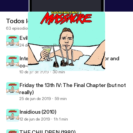
Todos los episodios
63 episodios
Evil Dead (2013)
24 de jul de 2019
1 h 3 min
Interview | 'THEY'RE INSIDE' director and
co-author, Jean-Paul Panelli
10 de jul de 2019
30 min
Evil Dead (2013)
Cocktail Party Massacre
Friday the 13th IV: The Final Chapter (but not
really)
25 de jun de 2019
59 min
Insidious (2010)
12 de jun de 2019
1 h 1 min
THE CHILDREN (1980)