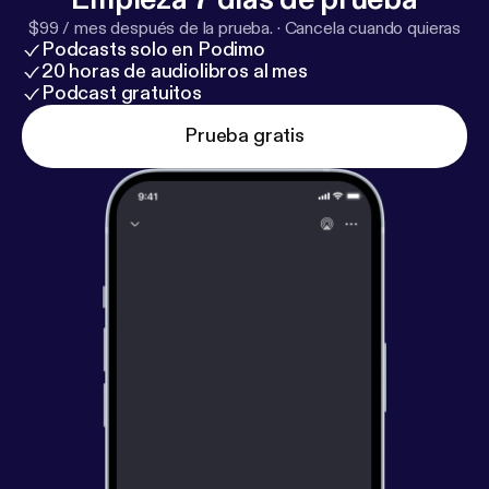
and occasional guest slasher, Amy May Arcos.
$99 / mes después de la prueba.
·
Cancela cuando quieras
Podcasts solo en Podimo
20 horas de audiolibros al mes
Podcast gratuitos
Prueba gratis