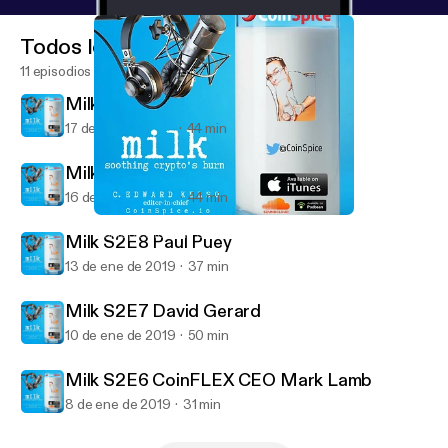
Todos los episodios
11 episodios
Milk S2E10 Amaury Séchet
17 de ene de 2019
44 min
Milk S2E9 Emin Gün Sirer
16 de ene de 2019
44 min
Milk S2E9 Emin Gün Sirer
CoinSpice.io Milk: Soothing Crypto's Burn
Milk S2E8 Paul Puey
13 de ene de 2019
37 min
Milk S2E7 David Gerard
10 de ene de 2019
50 min
Milk S2E6 CoinFLEX CEO Mark Lamb
8 de ene de 2019
31 min